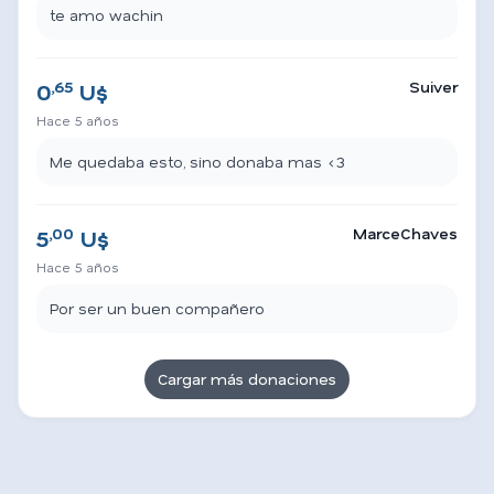
te amo wachin
,65
Suiver
0
U$
Hace 5 años
Me quedaba esto, sino donaba mas <3
,00
MarceChaves
5
U$
Hace 5 años
Por ser un buen compañero
Cargar más donaciones