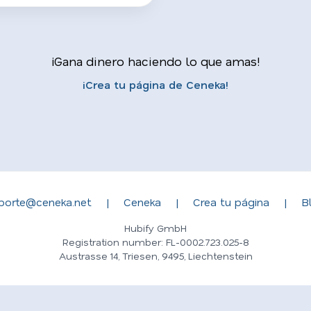
¡Gana dinero haciendo lo que amas!
¡Crea tu página de Ceneka!
porte@ceneka.net
|
Ceneka
|
Crea tu página
|
B
Hubify GmbH
Registration number: FL-0002.723.025-8
Austrasse 14, Triesen, 9495, Liechtenstein