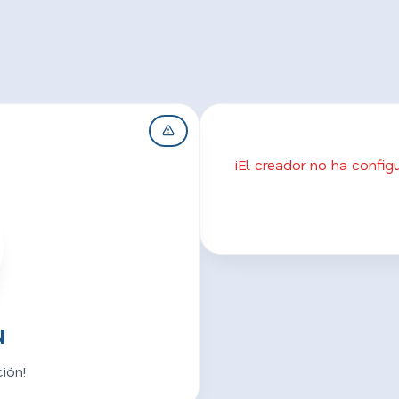
¡El creador no ha confi
u
ión!