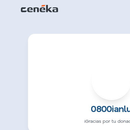
0
0800ianl
¡Gracias por tu donac