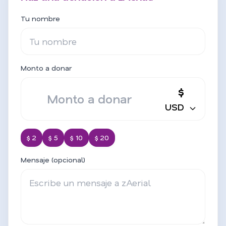
Tu nombre
Monto a donar
$
USD
$ 2
$ 5
$ 10
$ 20
Mensaje (opcional)