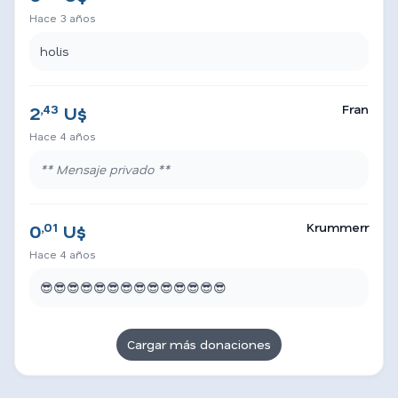
Hace 3 años
holis
,43
Fran
2
U$
Hace 4 años
** Mensaje privado **
,01
Krummerr
0
U$
Hace 4 años
😎😎😎😎😎😎😎😎😎😎😎😎😎😎
Cargar más donaciones