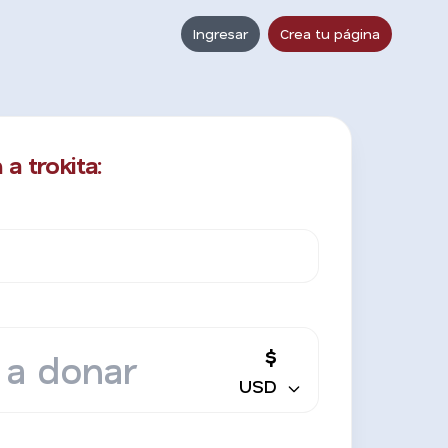
Ingresar
Crea tu página
a trokita:
$
USD