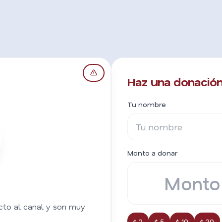
Haz una donación 
Tu nombre
Monto a donar
cto al canal y son muy
$ 2
$ 5
$ 10
$ 20