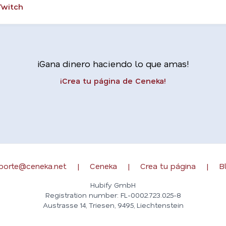
Twitch
¡Gana dinero haciendo lo que amas!
¡Crea tu página de Ceneka!
porte@ceneka.net
|
Ceneka
|
Crea tu página
|
B
Hubify GmbH
Registration number: FL-0002.723.025-8
Austrasse 14, Triesen, 9495, Liechtenstein