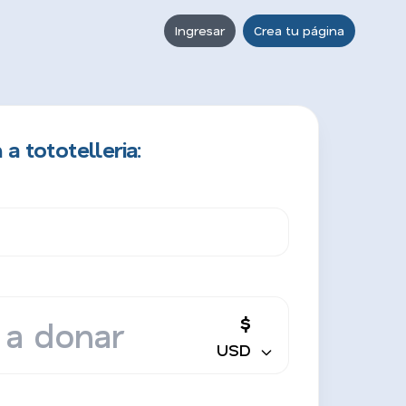
Ingresar
Crea tu página
a tototelleria:
$
USD