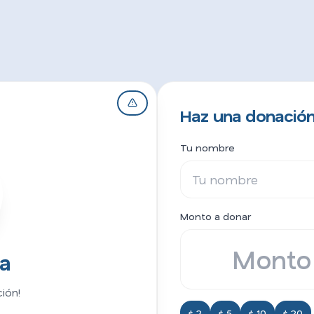
Haz una donación 
Tu nombre
Monto a donar
ia
ión!
$ 2
$ 5
$ 10
$ 20