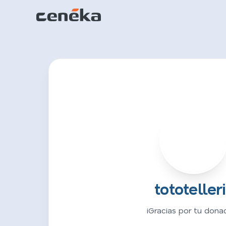
T
tototeller
¡Gracias por tu donac