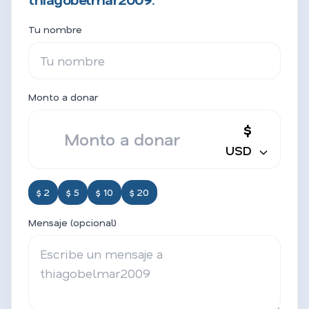
Tu nombre
Monto a donar
$
USD
$ 2
$ 5
$ 10
$ 20
Mensaje (opcional)