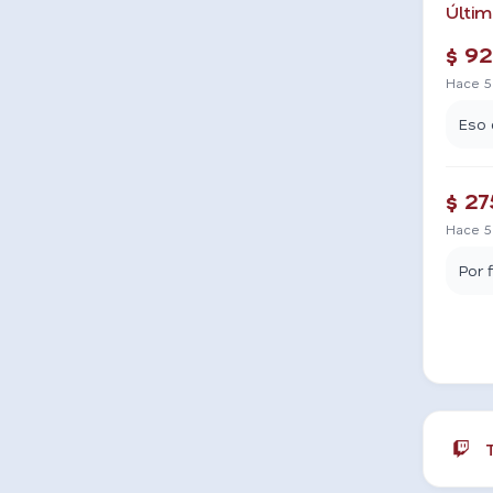
Últim
$ 92
Hace 5
Eso 
$ 27
Hace 5
Por 