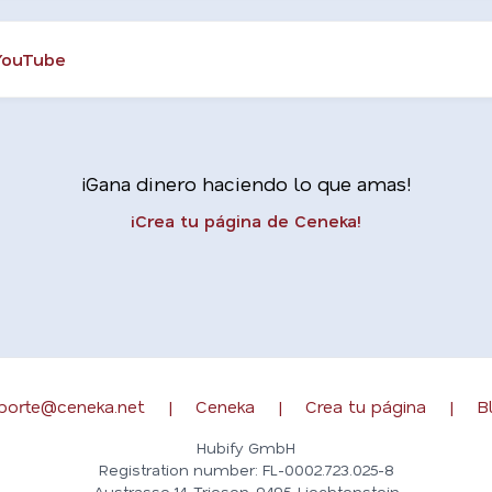
YouTube
¡Gana dinero haciendo lo que amas!
¡Crea tu página de Ceneka!
porte@ceneka.net
|
Ceneka
|
Crea tu página
|
B
Hubify GmbH
Registration number: FL-0002.723.025-8
Austrasse 14, Triesen, 9495, Liechtenstein