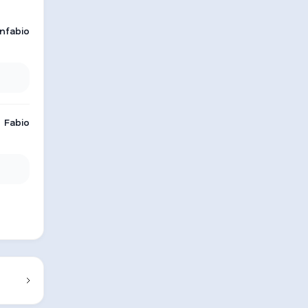
nfabio
Fabio