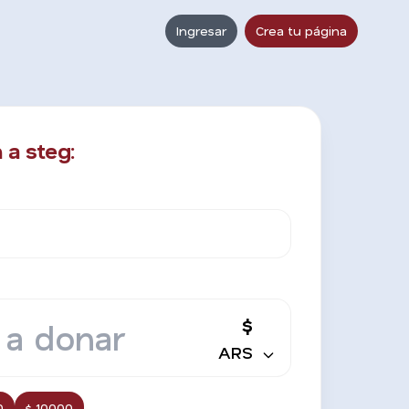
Ingresar
Crea tu página
 a steg:
$
ARS
0
$ 10000