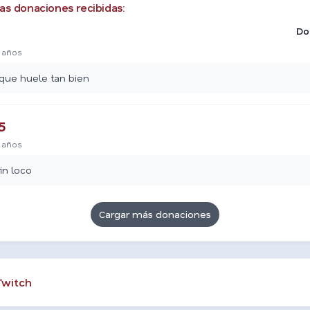
as donaciones recibidas:
Do
 años
que huele tan bien
5
 años
fin loco
Cargar más donaciones
Twitch