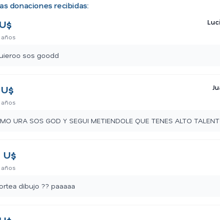
as donaciones recibidas:
Luc
U$
 años
uieroo sos goodd
Ju
U$
 años
AMO URA SOS GOD Y SEGUI METIENDOLE QUE TENES ALTO TALEN
0
U$
 años
ortea dibujo ?? paaaaa