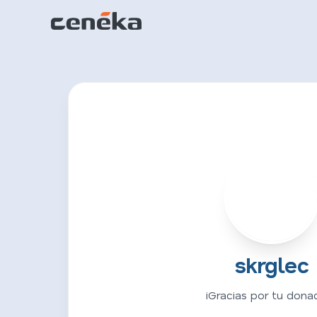
S
skrglec
¡Gracias por tu donac