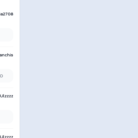
ia2708
anchis
TO
Ulzzzz
Ulzzzz