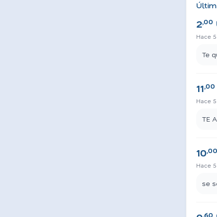
Últim
,00
2
Hace 5
Te q
,00
11
Hace 5
TE 
,0
10
Hace 5
se s
,60