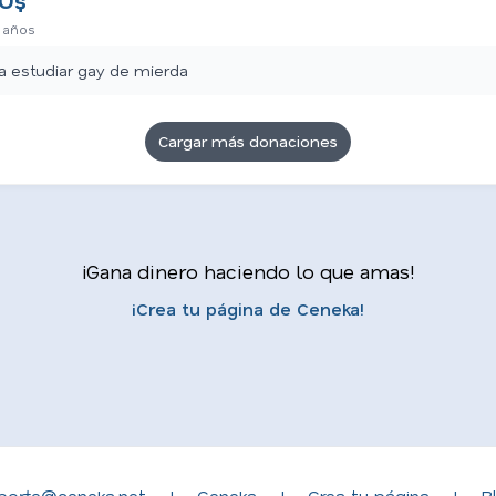
U$
 años
a estudiar gay de mierda
Cargar más donaciones
¡Gana dinero haciendo lo que amas!
¡Crea tu página de Ceneka!
porte@ceneka.net
|
Ceneka
|
Crea tu página
|
B