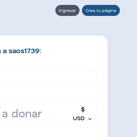
Ingresar
Crea tu página
 a saos1739:
$
USD