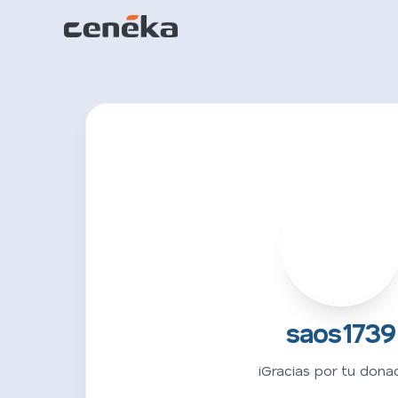
S
saos1739
¡Gracias por tu donac