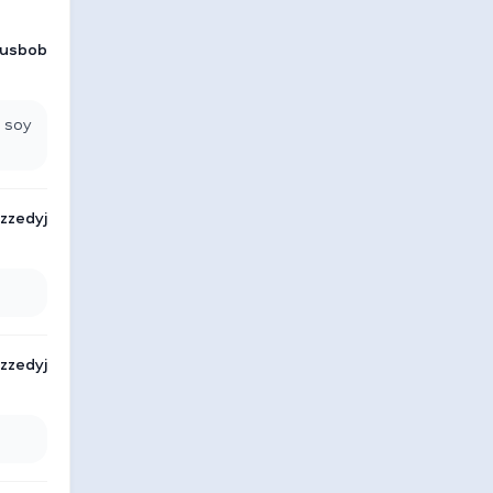
usbob
o soy
zzedyj
zzedyj