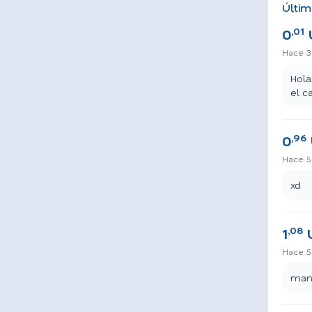
Últim
,01
0
Hace 3
Hola
el c
,96
0
Hace 5
xd
,08
1
Hace 5
mand