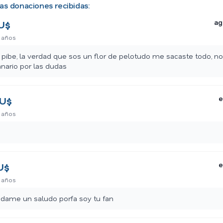
as donaciones recibidas:
ag
U$
 años
 pibe, la verdad que sos un flor de pelotudo me sacaste todo, n
anario por las dudas
e
U$
 años
e
U$
 años
ame un saludo porfa soy tu fan