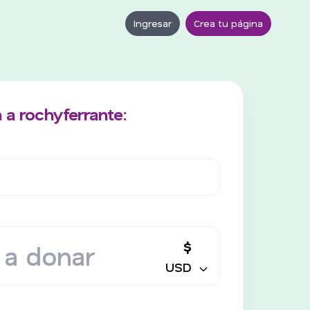
Ingresar
Crea tu página
 a rochyferrante:
$
USD