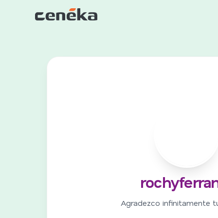
R
rochyferra
Agradezco infinitamente t