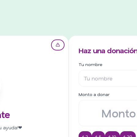
Haz una donación
Tu nombre
Monto a donar
nte
u ayuda!❤
$ 2
$ 5
$ 10
$ 20