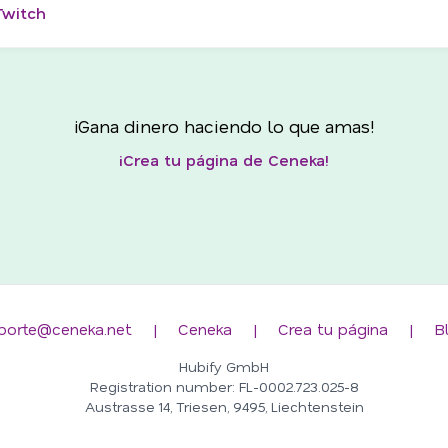
Twitch
¡Gana dinero haciendo lo que amas!
¡Crea tu página de Ceneka!
porte@ceneka.net
|
Ceneka
|
Crea tu página
|
B
Hubify GmbH
Registration number: FL-0002.723.025-8
Austrasse 14, Triesen, 9495, Liechtenstein