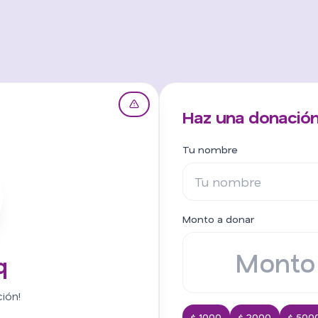
Haz una donació
Tu nombre
Monto a donar
q
ión!
$ 1000
$ 2000
$ 500