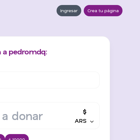
Ingresar
Crea tu página
n a pedromdq:
$
ARS
0
$ 10000