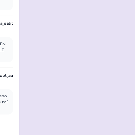
a_salit
ENI
LE
uel_aa
 eso
e mí