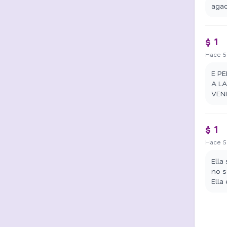
agac
$ 1
Hace 5
E PE
A L
VEN
$ 1
Hace 5
Ella
no s
Ella