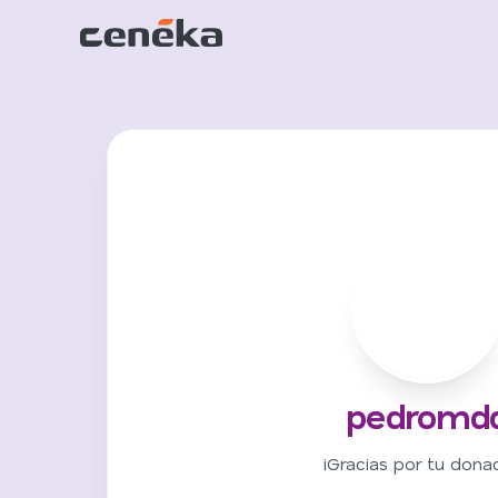
P
pedromd
¡Gracias por tu donac