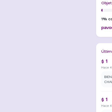
Objet
1% c
pavo
Últim
$ 1
Hace 4
BIE
CHA
$ 1
Hace 4