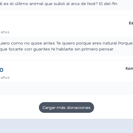
l es el último animal que subió al arca de Noé? El del-fin.
E
 años
uiero como no quise antes Te quiero porque eres natural Porque
que tocarte con guantes Ni hablarte sin primero pensar
Kon
00
 años
Cargar más donaciones