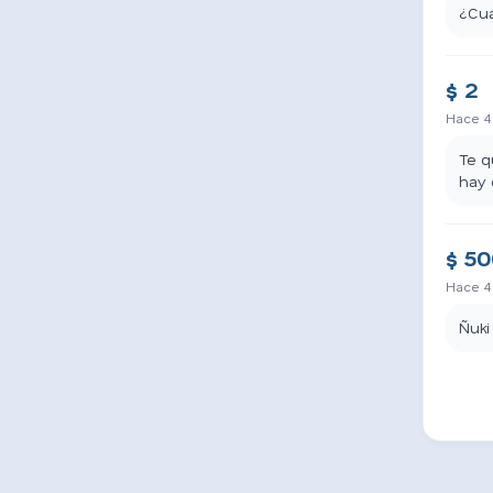
¿Cuá
$ 2
Hace 4
Te q
hay 
$ 5
Hace 4
Ñuki