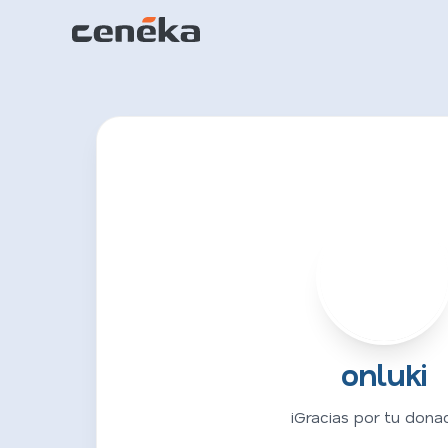
O
onluki
¡Gracias por tu donac