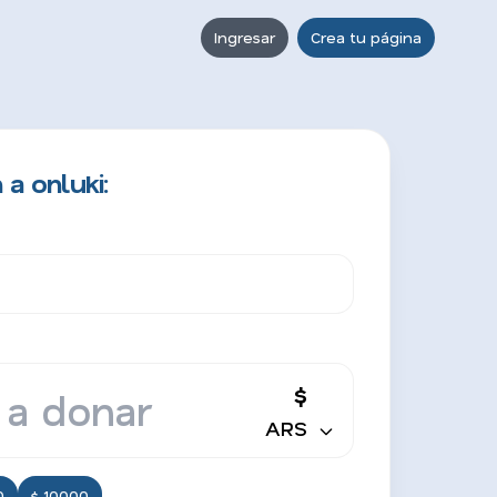
Ingresar
Crea tu página
a onluki:
$
ARS
0
$ 10000