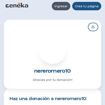
Ingresar
Crea tu página
N
nereromero10
¡Gracias por tu donación!
Haz una donación a nereromero10: