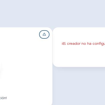
¡El creador no ha confi
n
ión!