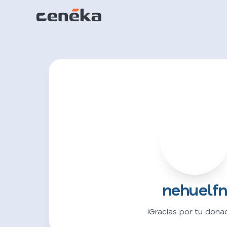
N
nehuelf
¡Gracias por tu donac