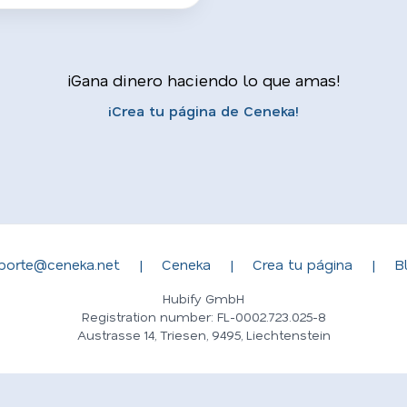
¡Gana dinero haciendo lo que amas!
¡Crea tu página de Ceneka!
porte@ceneka.net
|
Ceneka
|
Crea tu página
|
B
Hubify GmbH
Registration number: FL-0002.723.025-8
Austrasse 14, Triesen, 9495, Liechtenstein