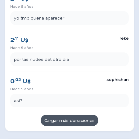
Hace 5 años
yo tmb queria aparecer
,11
reke
2
U$
Hace 5 años
por las nudes del otro dia
,02
sophichan
0
U$
Hace 5 años
asi?
Cargar más donaciones