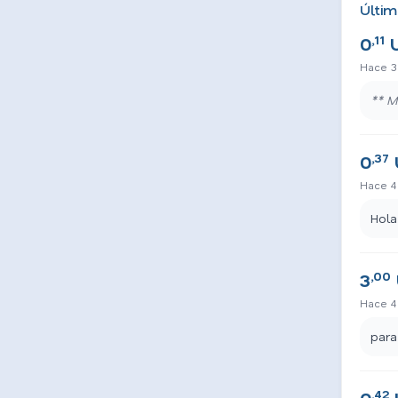
Últim
,11
0
Hace 3
** M
,37
0
Hace 4
Hola
,00
3
Hace 4
para
,42