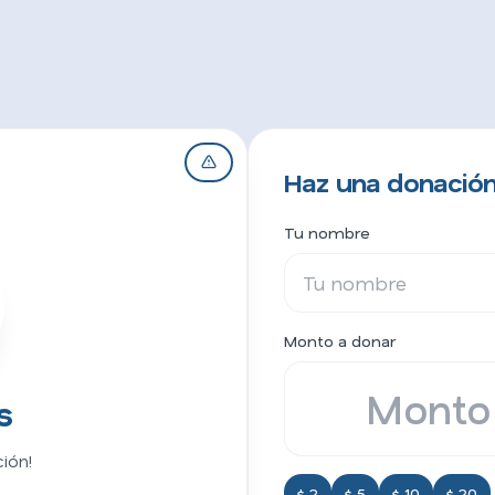
Haz una donación
Tu nombre
Monto a donar
s
ión!
$ 2
$ 5
$ 10
$ 20