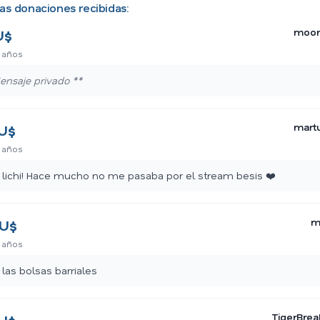
as donaciones recibidas:
moon
U$
 años
ensaje privado **
martu
U$
 años
 lichi! Hace mucho no me pasaba por el stream besis ❤️
m
U$
 años
 las bolsas barriales
TigerBre