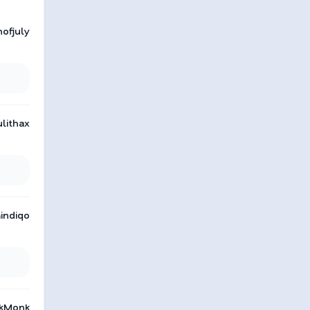
ofjuly
lithax
indiqo
akMonk