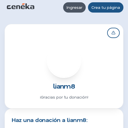
Ingresar
Crea tu página
L
lianm8
¡Gracias por tu donación!
Haz una donación a lianm8: