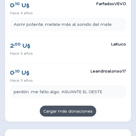
,10
FarfadoxVEVO
0
U$
Hace 4 años
Asmr potente, metele más al sonido del mate
,00
LaKuco
2
U$
Hace 5 años
,10
Leandroalonso17
0
U$
Hace 5 años
perdón. me falto algo. AGUANTE EL OESTE
Cargar más donaciones