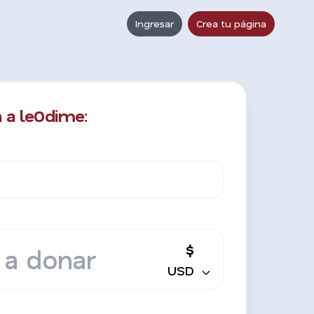
Ingresar
Crea tu página
 a le0dime:
$
USD