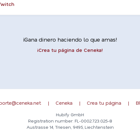
Twitch
¡Gana dinero haciendo lo que amas!
¡Crea tu página de Ceneka!
porte@ceneka.net
|
Ceneka
|
Crea tu página
|
B
Hubify GmbH
Registration number: FL-0002.723.025-8
Austrasse 14, Triesen, 9495, Liechtenstein