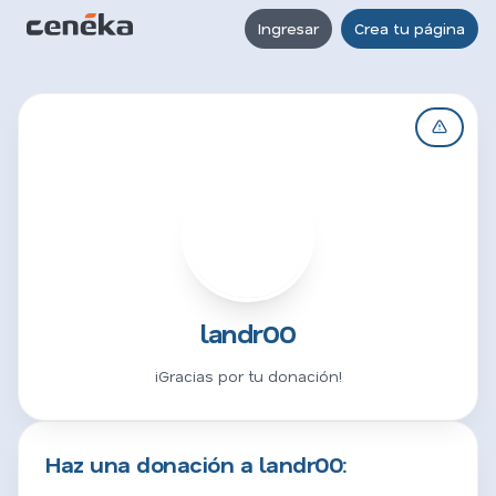
Ingresar
Crea tu página
L
landr00
¡Gracias por tu donación!
Haz una donación a landr00: