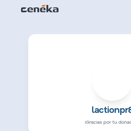
L
lactionpr
¡Gracias por tu donac