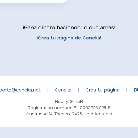
¡Gana dinero haciendo lo que amas!
¡Crea tu página de Ceneka!
porte@ceneka.net
|
Ceneka
|
Crea tu página
|
B
Hubify GmbH
Registration number: FL-0002.723.025-8
Austrasse 14, Triesen, 9495, Liechtenstein