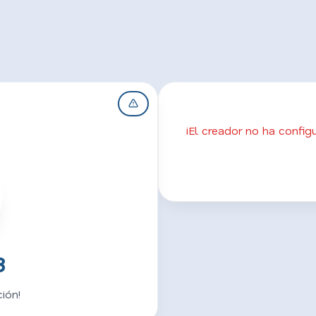
¡El creador no ha confi
8
ión!