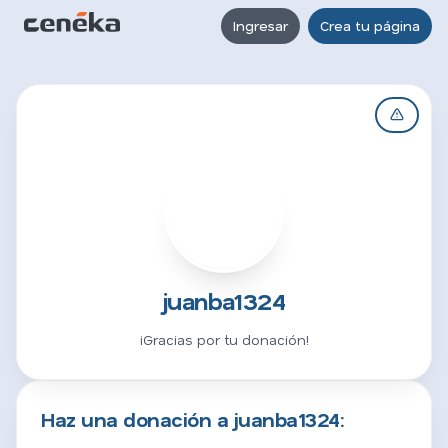
Ingresar
Crea tu página
J
juanba1324
¡Gracias por tu donación!
Haz una donación a juanba1324: