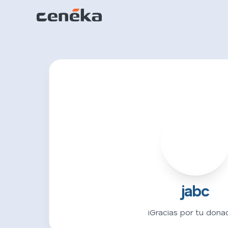
J
jabc
¡Gracias por tu donac