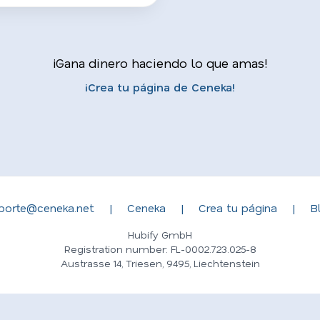
¡Gana dinero haciendo lo que amas!
¡Crea tu página de Ceneka!
porte@ceneka.net
|
Ceneka
|
Crea tu página
|
B
Hubify GmbH
Registration number: FL-0002.723.025-8
Austrasse 14, Triesen, 9495, Liechtenstein