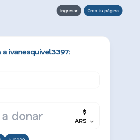
Ingresar
Crea tu página
 a ivanesquivel3397:
$
ARS
0
$ 10000