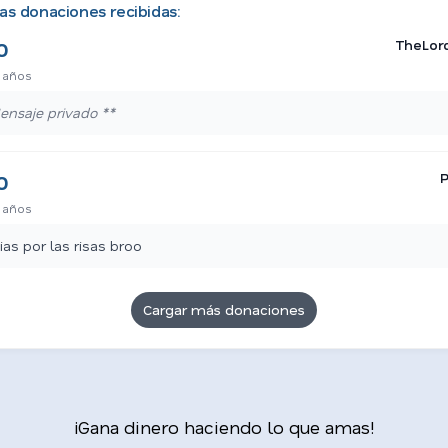
as donaciones recibidas:
TheLor
0
 años
ensaje privado **
P
0
 años
ias por las risas broo
Cargar más donaciones
¡Gana dinero haciendo lo que amas!