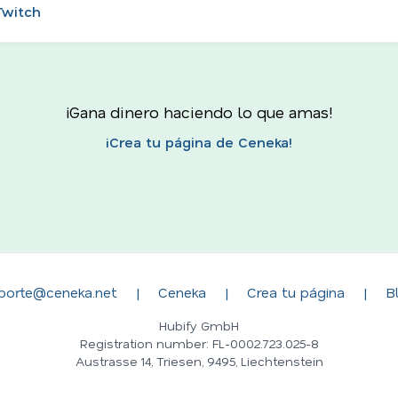
Twitch
¡Gana dinero haciendo lo que amas!
¡Crea tu página de Ceneka!
porte@ceneka.net
|
Ceneka
|
Crea tu página
|
B
Hubify GmbH
Registration number: FL-0002.723.025-8
Austrasse 14, Triesen, 9495, Liechtenstein