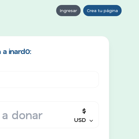
Ingresar
Crea tu página
a inard0:
$
USD