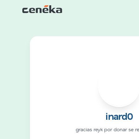
I
inard0
gracias reyk por donar se 