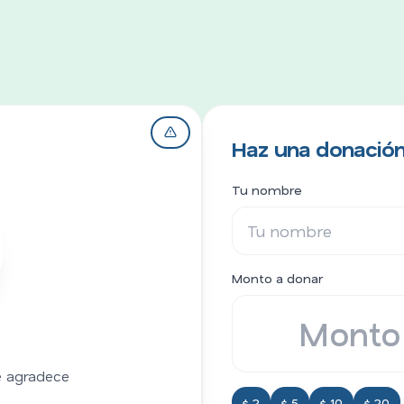
Haz una donación 
Tu nombre
Monto a donar
re agradece
$ 2
$ 5
$ 10
$ 20