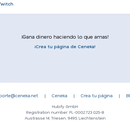
Twitch
¡Gana dinero haciendo lo que amas!
¡Crea tu página de Ceneka!
porte@ceneka.net
|
Ceneka
|
Crea tu página
|
B
Hubify GmbH
Registration number: FL-0002.723.025-8
Austrasse 14, Triesen, 9495, Liechtenstein