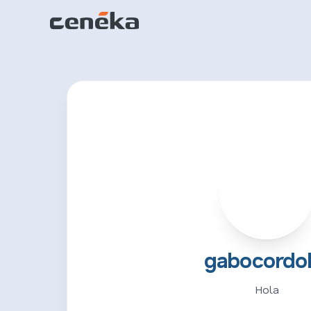
G
gabocordo
Hola