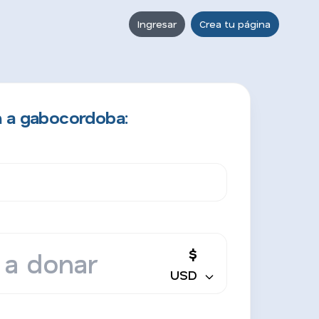
Ingresar
Crea tu página
n a gabocordoba:
$
USD