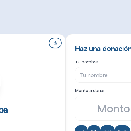
Haz una donació
Tu nombre
Monto a donar
ba
$ 2
$ 5
$ 10
$ 20