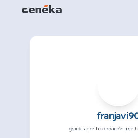
F
franjavi9
gracias por tu donación, me ha