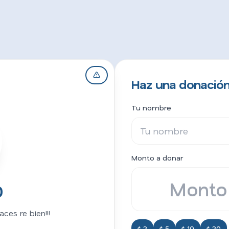
Haz una donación 
Tu nombre
Monto a donar
0
ces re bien!!!
$ 2
$ 5
$ 10
$ 20