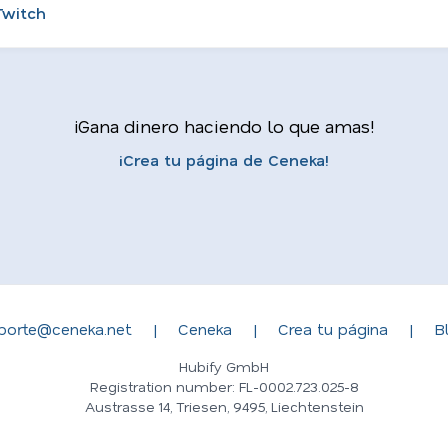
Twitch
¡Gana dinero haciendo lo que amas!
¡Crea tu página de Ceneka!
porte@ceneka.net
|
Ceneka
|
Crea tu página
|
B
Hubify GmbH
Registration number: FL-0002.723.025-8
Austrasse 14, Triesen, 9495, Liechtenstein