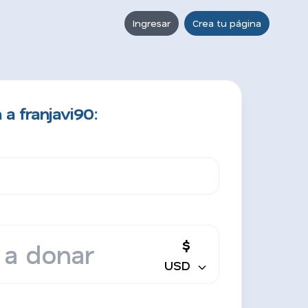
Ingresar
Crea tu página
a franjavi90:
$
USD