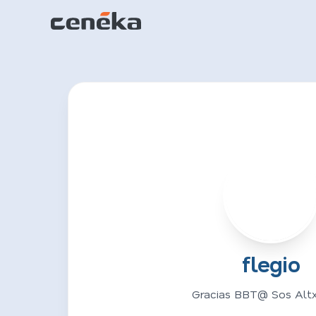
F
flegio
Gracias BBT@ Sos Altx