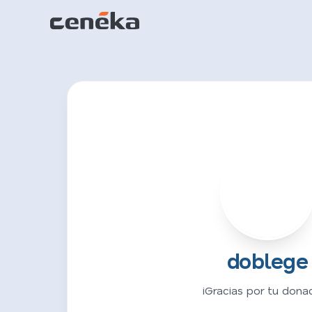
D
doblege
¡Gracias por tu donac