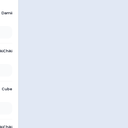
Damii
kiChiki
Cube
kiChiki