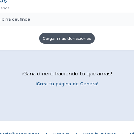
U$
 años
a birra del finde
Cargar más donaciones
¡Gana dinero haciendo lo que amas!
¡Crea tu página de Ceneka!
porte@ceneka.net
|
Ceneka
|
Crea tu página
|
B