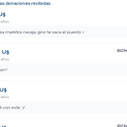
as donaciones recibidas:
U$
 años
sa markitos navaja, gino te saca el puesto ♪
0
ElChi
U$
 años
don?
U$
 años
6 con este :V
ElChi