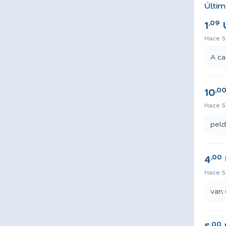
Últim
,09
1
Hace 5
A ca
,0
10
Hace 5
pel
,00
4
Hace 5
van 
,00