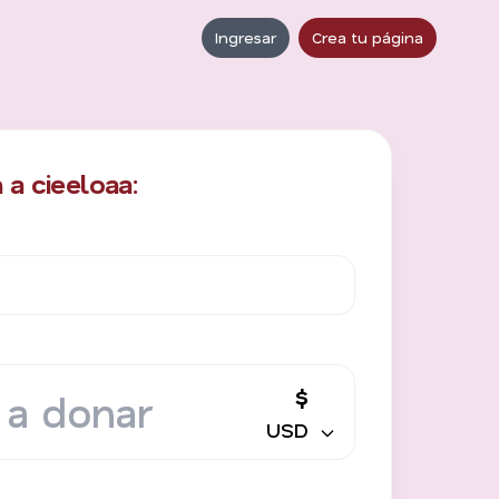
Ingresar
Crea tu página
a cieeloaa:
$
USD