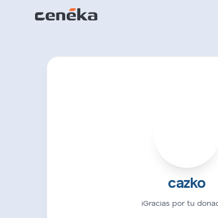
C
cazko
¡Gracias por tu donac