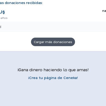
as donaciones recibidas:
n
U$
 años
d
Cargar más donaciones
¡Gana dinero haciendo lo que amas!
¡Crea tu página de Ceneka!