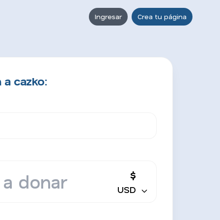
Ingresar
Crea tu página
 a cazko:
$
USD