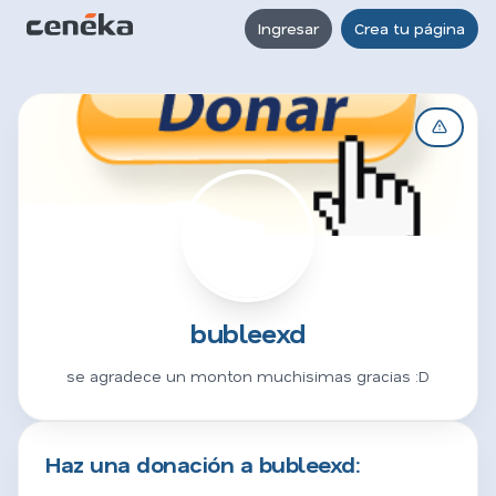
Ingresar
Crea tu página
B
bubleexd
se agradece un monton muchisimas gracias :D
Haz una donación a bubleexd: