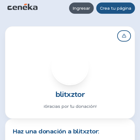
Ingresar
Crea tu página
B
blitxztor
¡Gracias por tu donación!
Haz una donación a blitxztor: