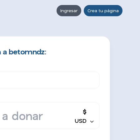
Ingresar
Crea tu página
n a betomndz:
$
USD