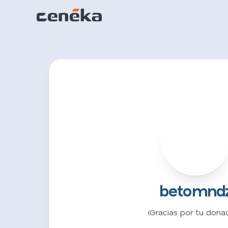
B
betomnd
¡Gracias por tu donac