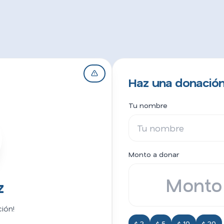
Haz una donació
Tu nombre
Monto a donar
z
ión!
$ 2
$ 5
$ 10
$ 20