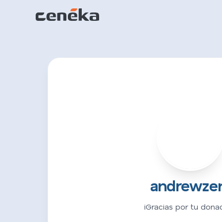
A
andrewze
¡Gracias por tu donac