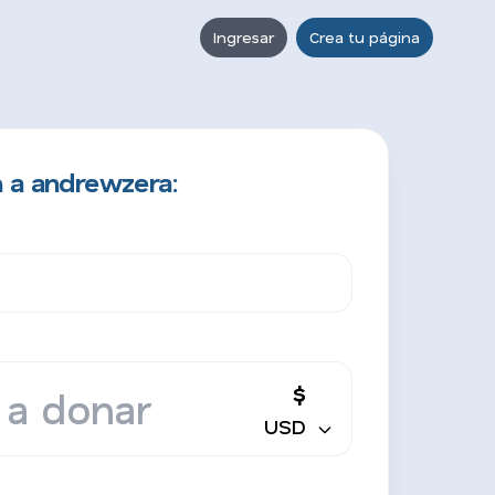
Ingresar
Crea tu página
 a andrewzera:
$
USD