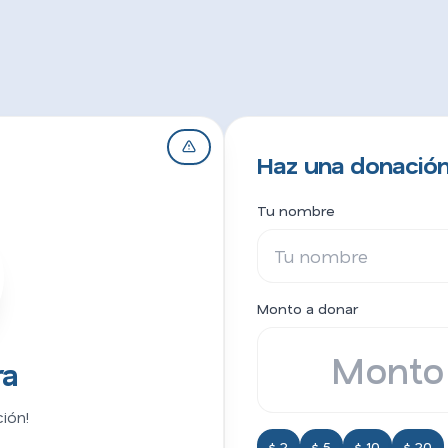
Haz una donación
Tu nombre
Monto a donar
ra
ión!
$ 2
$ 5
$ 10
$ 20