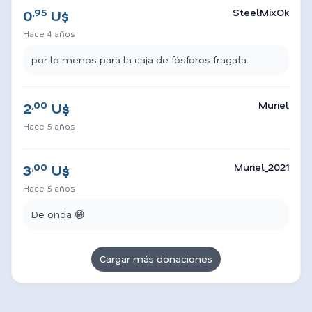
,95
SteelMixOk
0
U$
Hace 4 años
por lo menos para la caja de fósforos fragata.
,00
Muriel
2
U$
Hace 5 años
,00
Muriel_2021
3
U$
Hace 5 años
De onda 😁
Cargar más donaciones