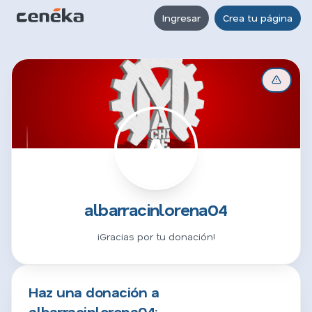
Ingresar
Crea tu página
A
albarracinlorena04
¡Gracias por tu donación!
Haz una donación a
albarracinlorena04: