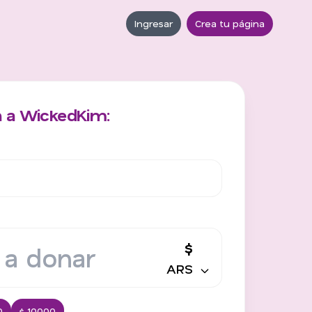
Ingresar
Crea tu página
n a WickedKim:
$
ARS
0
$ 10000