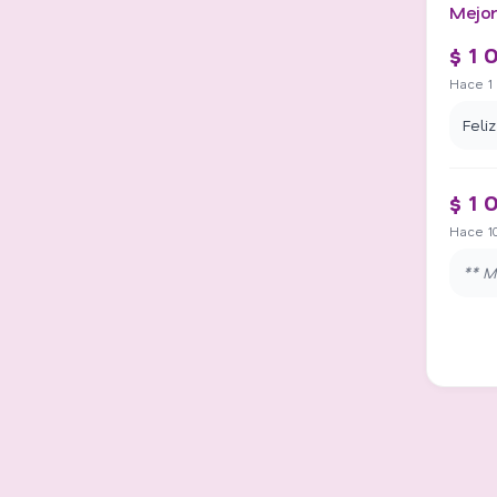
Mejor
$ 1 
Hace 1
Feli
$ 1 
Hace 1
** M