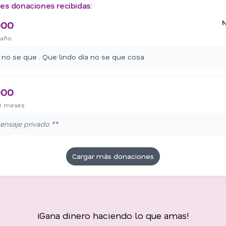
es donaciones recibidas:
N
000
 año
z no se que . Que lindo día no se que cosa
000
0 meses
ensaje privado **
Cargar más donaciones
¡Gana dinero haciendo lo que amas!