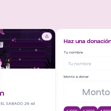
Haz una donació
Tu nombre
Monto a donar
m
EL SABADO 29 xd
$ 1000
$ 2000
$ 500