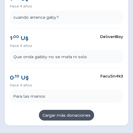
Hace 4 años
cuando arranca gaby?
,00
DeliveriBoy
1
U$
Hace 4 años
Que onda gabby no se mata ni solo
,10
FacuSn4k3
0
U$
Hace 4 años
Para las manos
Cargar más donaciones