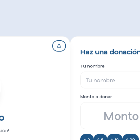
Haz una donación
Tu nombre
Monto a donar
o
ión!
$ 2
$ 5
$ 10
$ 20