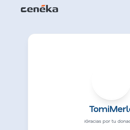
T
TomiMerl
¡Gracias por tu donac