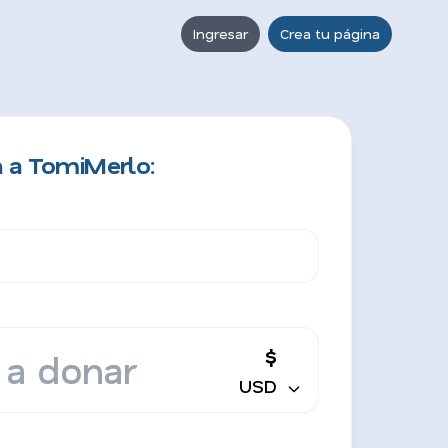
Ingresar
Crea tu página
 a TomiMerlo:
$
USD