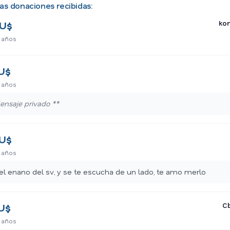
as donaciones recibidas:
ko
U$
 años
U$
 años
ensaje privado **
U$
 años
el enano del sv, y se te escucha de un lado, te amo merlo
C
U$
 años