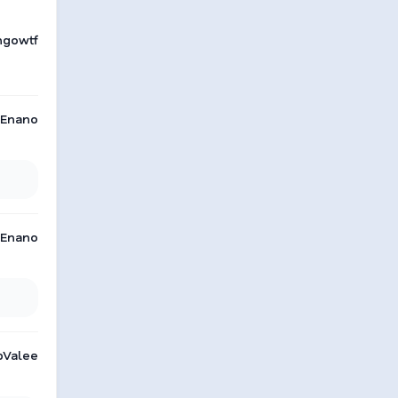
ngowtf
Enano
Enano
bValee