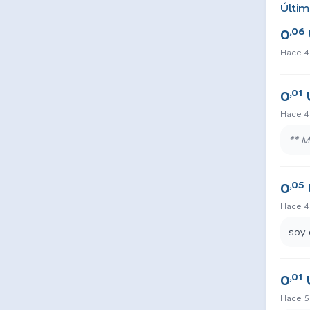
Últim
,06
0
Hace 4
,01
0
Hace 4
** M
,05
0
Hace 4
soy 
,01
0
Hace 5