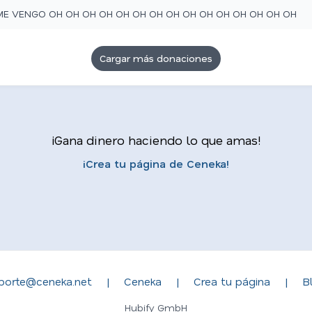
ME VENGO OH OH OH OH OH OH OH OH OH OH OH OH OH OH OH
Cargar más donaciones
¡Gana dinero haciendo lo que amas!
¡Crea tu página de Ceneka!
porte@ceneka.net
|
Ceneka
|
Crea tu página
|
B
Hubify GmbH