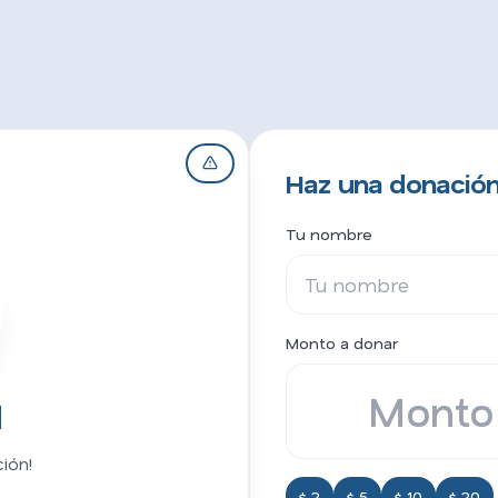
Haz una donación
Tu nombre
Monto a donar
1
ión!
$ 2
$ 5
$ 10
$ 20