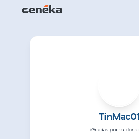
T
TinMac0
¡Gracias por tu donac