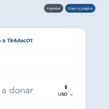
Ingresar
Crea tu página
 a TinMac01:
$
USD