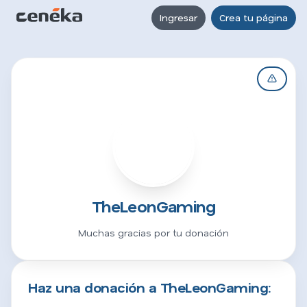
Ingresar
Crea tu página
T
TheLeonGaming
Muchas gracias por tu donación
Haz una donación a TheLeonGaming: