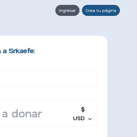
Ingresar
Crea tu página
 a Srkaefe:
$
USD