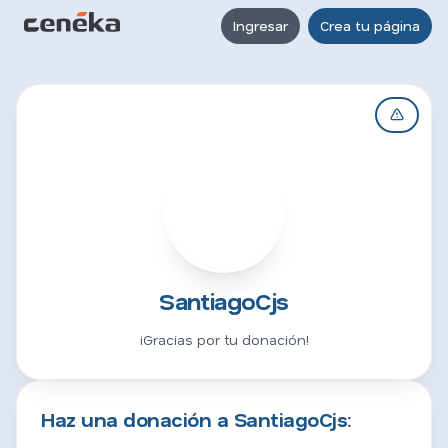
Ingresar
Crea tu página
S
SantiagoCjs
¡Gracias por tu donación!
Haz una donación a SantiagoCjs: