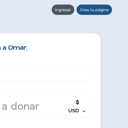
Ingresar
Crea tu página
 a Omar:
$
USD