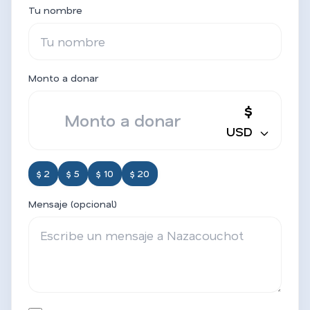
Tu nombre
Monto a donar
$
USD
$ 2
$ 5
$ 10
$ 20
Mensaje (opcional)