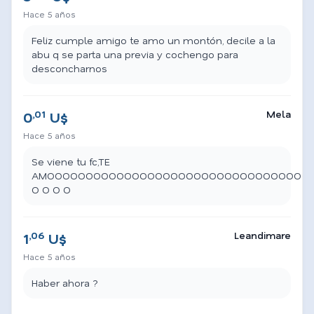
Hace 5 años
Feliz cumple amigo te amo un montón, decile a la
abu q se parta una previa y cochengo para
desconcharnos
,01
Mela
0
U$
Hace 5 años
Se viene tu fc,TE
AMOOOOOOOOOOOOOOOOOOOOOOOOOOOOOOOOOO
O O O O
,06
Leandimare
1
U$
Hace 5 años
Haber ahora ?