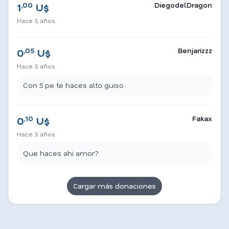
,00
DiegodelDragon
1
U$
Hace 5 años
,05
Benjarizzz
0
U$
Hace 5 años
Con 5 pe te haces alto guiso
,10
Fakax
0
U$
Hace 5 años
Que haces ahi amor?
Cargar más donaciones