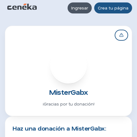
Ingresar
Crea tu página
M
MisterGabx
¡Gracias por tu donación!
Haz una donación a MisterGabx: