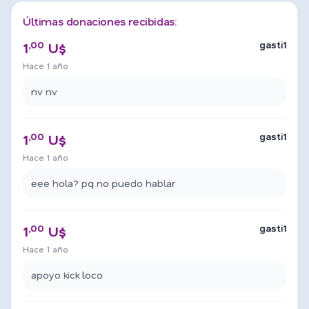
Últimas donaciones recibidas:
,00
gasti1
1
U$
Hace 1 año
nv nv
,00
gasti1
1
U$
Hace 1 año
eee hola? pq no puedo hablar
,00
gasti1
1
U$
Hace 1 año
apoyo kick loco