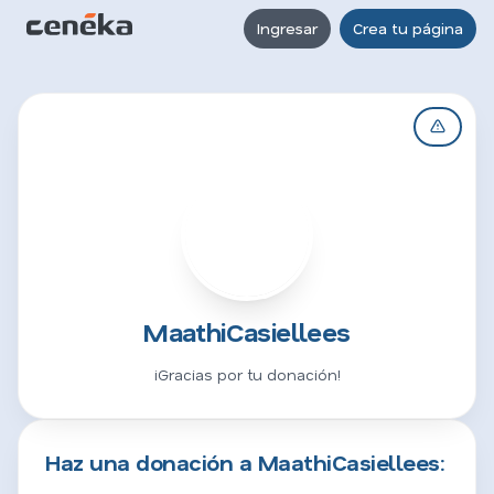
Ingresar
Crea tu página
M
MaathiCasiellees
¡Gracias por tu donación!
Haz una donación a MaathiCasiellees: